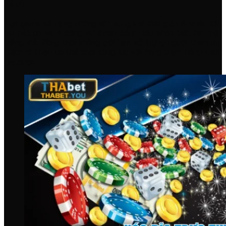
nào?
Tựa game sử dụng những vật dụng khá đơn giản là chiêc đãi,
cái bát úp và 4 đồng xu được đánh dấu phân biệt hai mặt
trắng, đỏ. Đồng thời không giới hạn số lượng người tham dự,
thậm chí bạn có thể chơi cùng lúc với hàng chục, hàng trăm
tay cược.