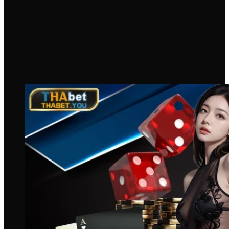
Khám phá các tính năng tiện ích của
game xóc đĩa online Thabet
Xóc đĩa online được thiết lập thêm nhiều tính năng hữu ích
giúp quá trình trải nghiệm đổi thưởng của hội viên trở nên thú
vị và hấp dẫn hơn nhiều: