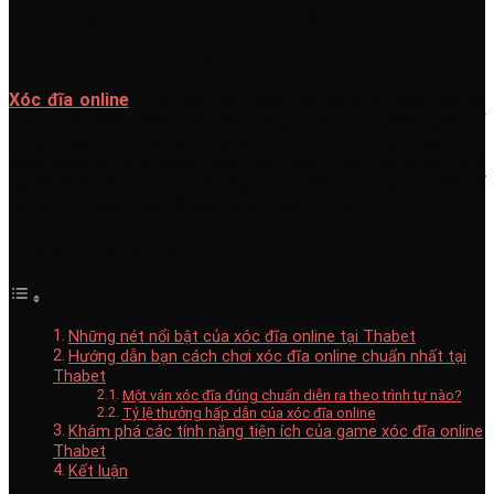
Xóc Đĩa Online | Hướng Dẫn Luật Chơi
Toàn Tập Tại Thabet
Xóc đĩa online
là sự kết hợp hoàn hảo giữa trò chơi truyền
thống với công nghệ hiện đại, mang đến trải nghiệm giải trí
thuận tiện. Tại nhà cái Thabet, trò chơi luôn đảm bảo tính
minh bạch và công bằng tuyệt đối trong từng ván cược, giúp
người chơi yên tâm săn thưởng. Theo dõi nội dung bài viết để
có cái nhìn toàn diện về siêu phẩm giải trí này.
Table of Contents
Những nét nổi bật của xóc đĩa online tại Thabet
Hướng dẫn bạn cách chơi xóc đĩa online chuẩn nhất tại
Thabet
Một ván xóc đĩa đúng chuẩn diễn ra theo trình tự nào?
Tỷ lệ thưởng hấp dẫn của xóc đĩa online
Khám phá các tính năng tiện ích của game xóc đĩa online
Thabet
Kết luận