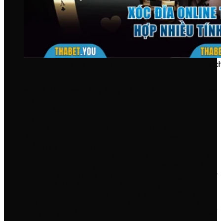
Xóc đĩa online tại Thabet tích hợp nhiều tính năng hữu íc
Cược lại phiên trước: Tính năng này cho phép người chơi
có thể đặt cược bằng đúng số tiền đầu tư ở ván trước
đó.
Đặt x2: Nếu bạn muốn đặt cược gấp đôi ván trước đó
thì lựa chọn tính năng này.
Lịch sử cược: Ghi chép đầy đủ thông tin số ván chơi xóc
đĩa mà bạn đã tham gia. Cụ thể phiên cược, thời gian,
thắng hay thua, cửa đặt.
Tài liệu hướng dẫn (dấu hỏi chấm): Tính năng hữu ích
dành cho các thành viên mới làm quen với game. Chỉ cần
nhấn vào biểu tượng dấu chấm hỏi, hệ thống sẽ hỗ trợ
chi tiết và đầy đủ thông tin luật chơi, tỷ lệ thanh toán
Bảng xếp hạng: Nơi vinh danh top 10 tay cược có thành
tích chơi xuất sắc nhất với số tiền thưởng hấp dẫn.
Bảng này ghi rõ chi tiết thứ hạng, tên tài khoản cùng số