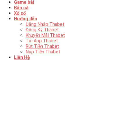
Game bài
Bắn cá
Xổ số
Hướng dẫn
Đăng Nhập Thabet
Đăng Ký Thabet
Khuyến Mãi Thabet
Tải App Thabet
Rút Tiền Thabet
Nạp Tiền Thabet
Liên Hệ