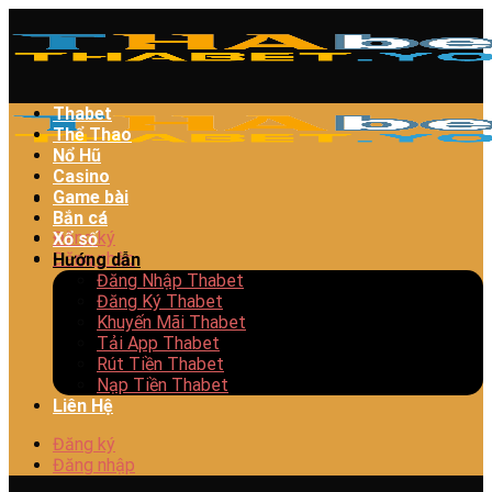
Bỏ
qua
nội
dung
Thabet
Thể Thao
Nổ Hũ
Casino
Game bài
Bắn cá
Đăng ký
Xổ số
Đăng nhập
Hướng dẫn
Đăng Nhập Thabet
Đăng Ký Thabet
Khuyến Mãi Thabet
Tải App Thabet
Rút Tiền Thabet
Nạp Tiền Thabet
Liên Hệ
Đăng ký
Đăng nhập