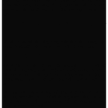
cược: Thể thao, Casino Live, Lô đề siêu tốc,.. Bài viết này sẽ
đi sâu vào những tính năng nổi trội, giúp bạn hiểu rõ lý do vì
sao hàng triệu người chơi tin tưởng lựa chọn Thabet mỗi
ngày.
Giới thiệu Thabet qua tầm nhìn và sứ
mệnh to lớn
Để hiểu rõ hơn về nền tảng vững chắc làm nên thương hiệu,
chúng tôi sẽ giới thiệu Thabet qua 3 yếu tố quan trọng:
Tầm nhìn rộng mở
Nhà cái đặt mục tiêu trở thành nền tảng giải trí trực tuyến số
1 châu Á trong vòng 3 năm tới (2025-2028). Chúng tôi hướng
đến phục vụ hơn 5 triệu người chơi thường xuyên, mở rộng thị
trường sang ít nhất 5 quốc gia trọng điểm ngoài khu vực hiện
tại.
Tầm nhìn của Thabet không chỉ dừng lại ở quy mô, mà còn
tập trung vào việc duy trì chỉ số hài lòng khách hàng trên 95%
và trở thành một biểu tượng cho sự đổi mới công nghệ trong
ngành cá cược trực tuyến.