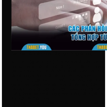
Các phản hồi khách quan tổng hợp từ người dùng
Minh Anh (@BetKing22):
“Tôi đã chơi ở nhiều nhà cái,
nhưng Thabet nổi bật nhờ tốc độ rút tiền cực nhanh,
gần như chỉ 2 phút là tiền về tài khoản. Giao diện cũng
rất dễ dùng, không bị rối mắt như các trang khác”
Hoàng Dũng (@CasinoPro99):
“Phải công nhận là kho
game Live Casino của sân chơi rất đa dạng. Các bàn
Baccarat có nhiều giới hạn cược, Dealer xinh đẹp và hệ
thống livestream chất lượng cao, không hề bị giật lag
khi chơi trên điện thoại.”
Tâm Nguyễn (@LoDeSo1):
“Phần Lô đề trực tuyến có