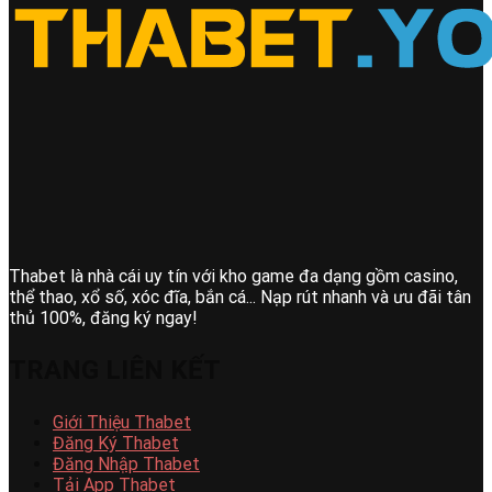
Thabet là nhà cái uy tín với kho game đa dạng gồm casino,
thể thao, xổ số, xóc đĩa, bắn cá... Nạp rút nhanh và ưu đãi tân
thủ 100%, đăng ký ngay!
TRANG LIÊN KẾT
Giới Thiệu Thabet
Đăng Ký Thabet
Đăng Nhập Thabet
Tải App Thabet