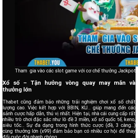
Tham gia vào các slot game với cơ chế thưởng Jackpot
Xổ số – Tận hưởng vòng quay may mắn và
thưởng lớn
Thabet cũng đảm bảo những trải nghiệm chơi xổ số chất
lượng cao. Việc kết hợp với BBIN, KU… giúp mang đến các
sảnh cược hấp dẫn, thú vị nhất. Hiện tại, nhà cái cung cấp rất
nhiều trò chơi đặc sắc như lô đề 3 miền, xổ số quốc tế, keno,
siêu tốc… Sự đa dạng trong hình thức cược (đề, 3 càng…)
cùng thưởng lớn (x99) đảm bảo bạn có nhiều cơ hội để thay
đổi cuộc đời nhanh chóng.