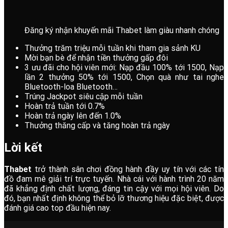
Đăng ký nhận khuyến mãi Thabet làm giàu nhanh chóng
Thưởng trăm triệu mỗi tuần khi tham gia sảnh KU
Mời bạn bè để nhận tiền thưởng gấp đôi
3 ưu đãi cho hội viên mới: Nạp đầu 100% tới 1500, Nạp
lần 2 thưởng 50% tới 1500, Chọn quà như tai nghe
Bluetooth-loa Bluetooth…
Trúng Jackpot siêu cập mỗi tuần
Hoàn trả tuần tới 0.7%
Hoàn trả ngày lên đến 1.0%
Thưởng thăng cấp và tăng hoàn trả ngày
Lời kết
Thabet
trở thành sân chơi đồng hành đầy uy tín với các tín
đồ đam mê giải trí trực tuyến. Nhà cái với hành trình 20 năm
đã khẳng định chất lượng, đáng tin cậy với mọi hội viên. Do
đó, bạn nhất định không thể bỏ lỡ thương hiệu đặc biệt, được
đánh giá cao top đầu hiện nay.