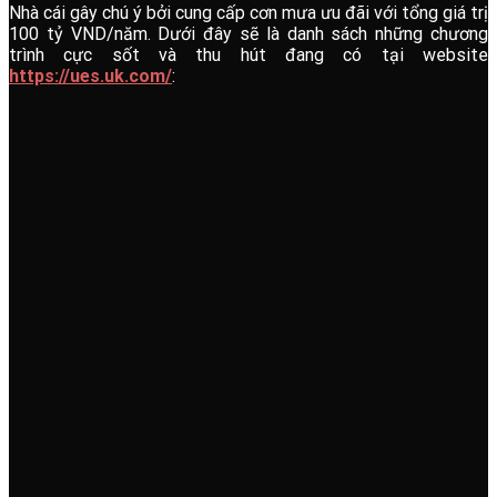
Nhà cái gây chú ý bởi cung cấp cơn mưa ưu đãi với tổng giá trị
100 tỷ VND/năm. Dưới đây sẽ là danh sách những chương
trình cực sốt và thu hút đang có tại website
https://ues.uk.com/
: