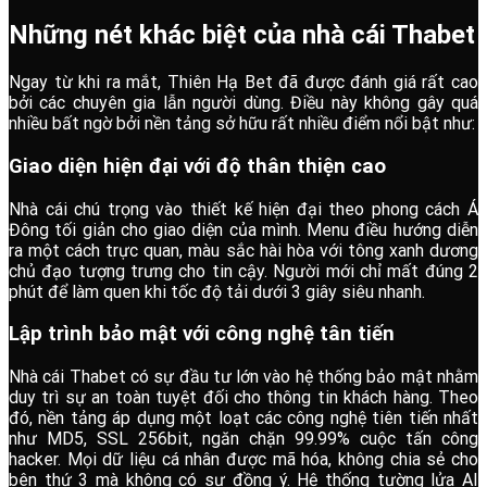
Những nét khác biệt của nhà cái Thabet
Ngay từ khi ra mắt, Thiên Hạ Bet đã được đánh giá rất cao
bởi các chuyên gia lẫn người dùng. Điều này không gây quá
nhiều bất ngờ bởi nền tảng sở hữu rất nhiều điểm nổi bật như:
Giao diện hiện đại với độ thân thiện cao
Nhà cái
chú trọng vào thiết kế hiện đại theo phong cách Á
Đông tối giản cho giao diện của mình. Menu điều hướng diễn
ra một cách trực quan, màu sắc hài hòa với tông xanh dương
chủ đạo tượng trưng cho tin cậy. Người mới chỉ mất đúng 2
phút để làm quen khi tốc độ tải dưới 3 giây siêu nhanh.
Lập trình bảo mật với công nghệ tân tiến
Nhà cái Thabet có sự đầu tư lớn vào hệ thống bảo mật nhằm
duy trì sự an toàn tuyệt đối cho thông tin khách hàng. Theo
đó, nền tảng áp dụng một loạt các công nghệ tiên tiến nhất
như MD5, SSL 256bit, ngăn chặn 99.99% cuộc tấn công
hacker. Mọi dữ liệu cá nhân được mã hóa, không chia sẻ cho
bên thứ 3 mà không có sự đồng ý. Hệ thống tường lửa AI