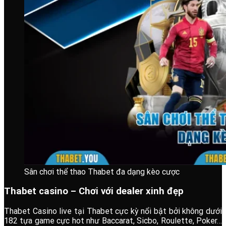
Sân chơi thể thao Thabet đa dạng kèo cược
Thabet casino – Chơi với dealer xinh đẹp
Thabet Casino live tại Thabet cực kỳ nổi bật bởi không dưới
182 tựa game cực hot như Baccarat, Sicbo, Roulette, Poker…