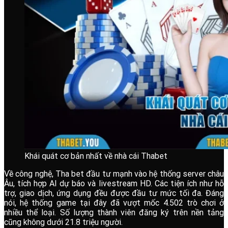
Khái quát cơ bản nhất về nhà cái Thabet
Về công nghệ, Tha bet đầu tư mạnh vào hệ thống server châu
Âu, tích hợp AI dự báo và livestream HD. Các tiện ích như hỗ
trợ, giao dịch, ứng dụng đều được đầu tư mức tối đa. Đáng
nói, hệ thống game tại đây đã vượt mốc 4.502 trò chơi ở
nhiều thể loại. Số lượng thành viên đăng ký trên nền tảng
cũng không dưới 21.8 triệu người.