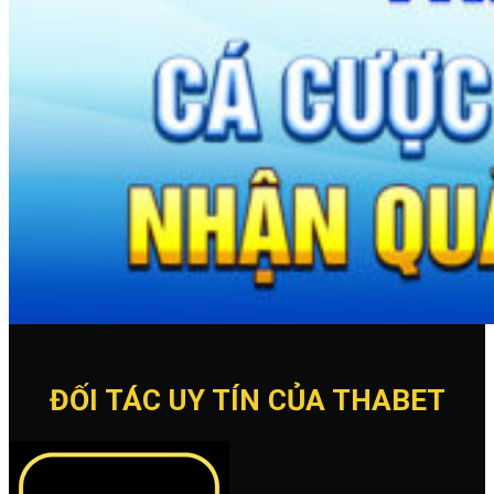
ĐỐI TÁC UY TÍN CỦA THABET