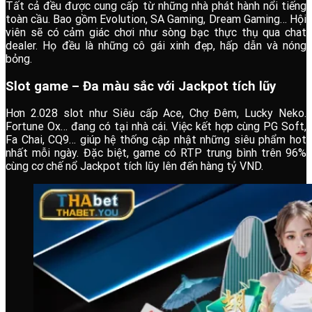
Tất cả đều được cung cấp từ những nhà phát hành nổi tiếng
toàn cầu. Bao gồm Evolution, SA Gaming, Dream Gaming… Hội
viên sẽ có cảm giác chơi như sòng bạc thực thụ qua chat
dealer. Họ đều là những cô gái xinh đẹp, hấp dẫn và nóng
bỏng.
Slot game – Đa màu sắc với Jackpot tích lũy
Hơn 2.028 slot như Siêu cấp Ace, Chợ Đêm, Lucky Neko.
Fortune Ox… đang có tại nhà cái. Việc kết hợp cùng PG Soft,
Fa Chai, CQ9… giúp hệ thống cập nhật những siêu phẩm hot
nhất mỗi ngày. Đặc biệt, game có RTP trung bình trên 96%
cùng cơ chế nổ Jackpot tích lũy lên đến hàng tỷ VND.