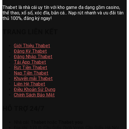
Thabet là nhà cái uy tín với kho game đa dạng gồm casino,
thể thao, xổ số, xóc đĩa, bắn cá... Nạp rút nhanh và ưu đãi tân
thủ 100%, đăng ký ngay!
TRANG LIÊN KẾT
Giới Thiệu Thabet
Đăng Ký Thabet
Đăng Nhập Thabet
Tải App Thabet
Rút Tiền Thabet
Nạp Tiền Thabet
Khuyến mãi Thabet
Liên Hệ Thabet
Điều Khoản Sử Dụng
Chính Sách Bảo Mật
HỖ TRỢ 24/7
Nhà cái:
Thabet
hoặc
Thabet you
Địa chỉ: 173 Đ. Cầu Giấy, Dịch Vọng, Cầu Giấy, Hà Nội,