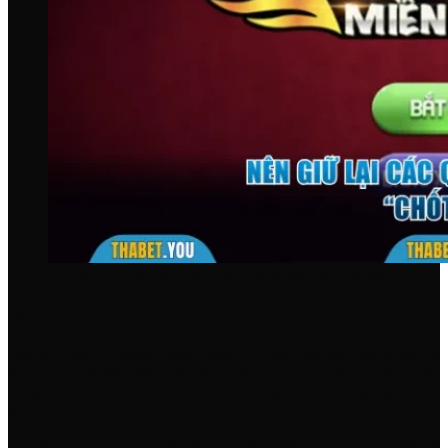
Ưu tiên giữ lại một vài quân mạnh để chốt hạ ván
Đánh “mồi” thông minh
Đôi khi, thay vì đánh mạnh ngay từ đầu, bạn nên dùng những
lá trung bình để thăm dò. Cách này giúp bạn nắm được chiến
thuật của đối thủ, từ đó có xu hướng giữ bài lớn hay xả nhanh.
S
au vài vòng, bạn sẽ hiểu rõ hơn cách đánh của họ, từ đó dễ