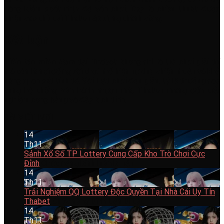
dàng kiểm soát nhịp độ ván chơi. Đây là chiến thuật được
nhiều cao thủ tại Thabet áp dụng thành công.
Kết luận
Tiến lên miền Nam
tại Thabet không chỉ là trò chơi giải trí
mà còn là nơi để người chơi thể hiện tư duy chiến thuật và khả
năng quan sát tinh tế. Với luật chơi đơn giản, tỷ lệ thưởng cao
cùng hệ thống vận hành mượt mà, Thabet mang đến trải
nghiệm công bằng và đầy kịch tính.
BÀI VIẾT MỚI
14
Th11
Sảnh Xổ Số TP Lottery Cung Cấp Kho Trò Chơi Cực
ở
Đỉnh
Chức năng bình luận bị tắt
Sảnh
14
Xổ
Th11
Số
Trải Nghiệm QQ Lottery Độc Quyền Tại Nhà Cái Uy Tín
TP
ở
Thabet
Chức năng bình luận bị tắt
Lottery
Trải
14
Cung
Nghiệm
Th11