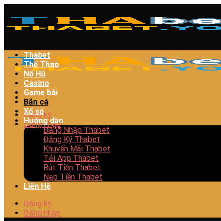
Bỏ
qua
nội
dung
Thabet
Thể Thao
Nổ Hũ
Casino
Game bài
Bắn cá
Xổ số
Đăng ký
Hướng dẫn
Đăng nhập
Đăng Nhập Thabet
Đăng Ký Thabet
Khuyến Mãi Thabet
Tải App Thabet
Rút Tiền Thabet
Nạp Tiền Thabet
Liên Hệ
Đăng ký
Đăng nhập